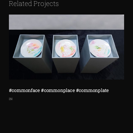
Related Projects
#commonface #commonplace #commonplate
IN