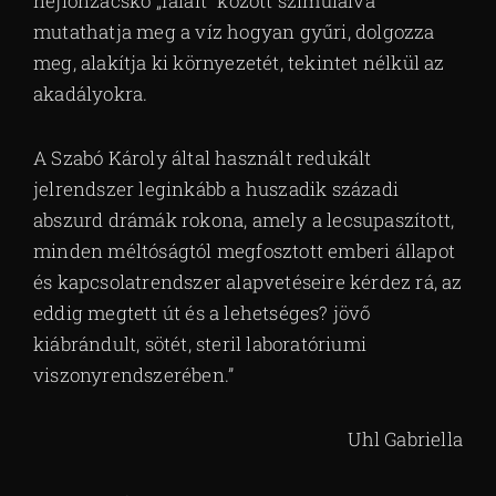
nejlonzacskó „falait” között szimulálva
mutathatja meg a víz hogyan gyűri, dolgozza
meg, alakítja ki környezetét, tekintet nélkül az
akadályokra.
A Szabó Károly által használt redukált
jelrendszer leginkább a huszadik századi
abszurd drámák rokona, amely a lecsupaszított,
minden méltóságtól megfosztott emberi állapot
és kapcsolatrendszer alapvetéseire kérdez rá, az
eddig megtett út és a lehetséges? jövő
kiábrándult, sötét, steril laboratóriumi
viszonyrendszerében.”
Uhl Gabriella