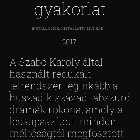
gyakorlat
INSTALLÁCIÓK, INSTALLATÍV MUNKÁK
2017.
A Szabó Károly által
használt redukált
jelrendszer leginkább a
huszadik századi abszurd
drámák rokona, amely a
lecsupaszított, minden
méltóságtól megfosztott