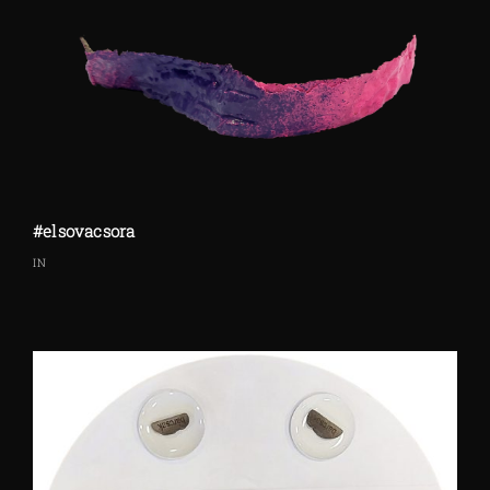
#elsovacsora
IN