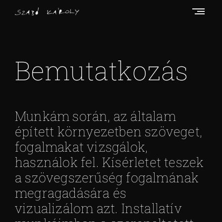
Skip
to
content
S
z
a
Bemutatkozás
b
ó
K
Munkám során, az általam
á
r
épített környezetben szöveget,
o
fogalmakat vizsgálok,
l
használok fel. Kísérletet teszek
y
a szövegszerűség fogalmának
megragadására és
vizualizálom azt. Installatív