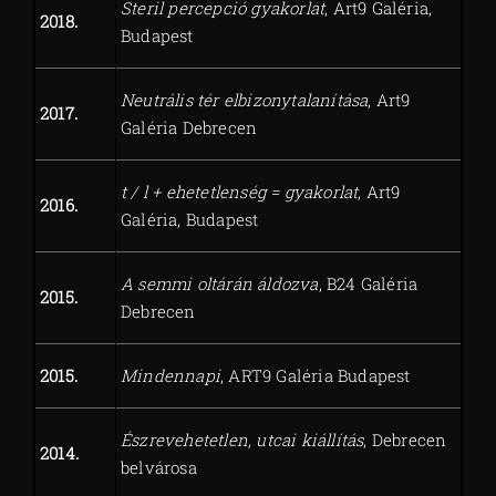
Steril percepció gyakorlat
, Art9 Galéria,
2018.
Budapest
Neutrális tér elbizonytalanítása
, Art9
2017.
Galéria Debrecen
t / l + ehetetlenség = gyakorlat
, Art9
2016.
Galéria, Budapest
A semmi oltárán áldozva
, B24 Galéria
2015.
Debrecen
2015.
Mindennapi
, ART9 Galéria Budapest
Észrevehetetlen, utcai kiállítás
, Debrecen
2014.
belvárosa