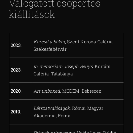
Válogatott csoportos
kiállítások
Keresd a békét,
Szent Korona Galéria,
2023.
Székesfehérvár
In memoriam Joseph Beuys
, Kortárs
2023.
Galéria, Tatabánya
2020.
Art unboxed
, MODEM, Debrecen
Látszatvalóságok,
Római Magyar
2019.
Akadémia, Róma
Primek primissima
, Vajda Lajos Stúdió,