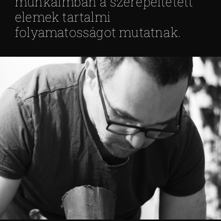
munkáimban a szerepeltetett
elemek tartalmi
folyamatosságot mutatnak.