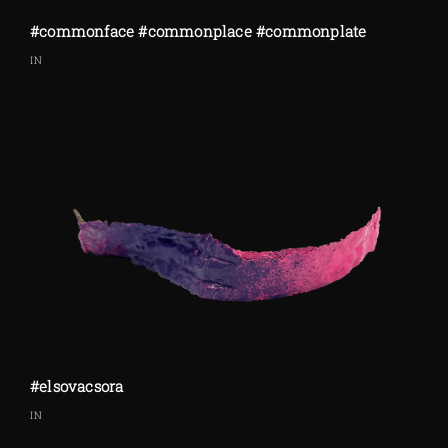
#commonface #commonplace #commonplate
IN
#elsovacsora
IN