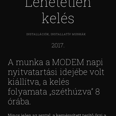
Lehetetlen
kelés
INSTALLÁCIÓK, INSTALLATÍV MUNKÁK
2017.
A munka a MODEM napi
nyitvatartási idejébe volt
kiállítva, a kelés
folyamata „széthúzva” 8
órába.
Nincs jelen az asztal, a keményített terítő őrzi a