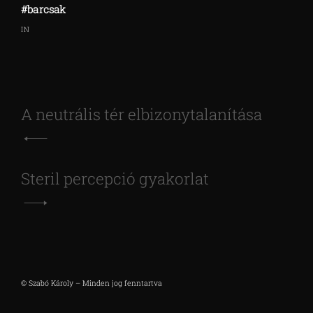
#barcsak
IN
Bejegyzés
A neutrális tér elbizonytalanítása
navigáció
Steril percepció gyakorlat
© Szabó Károly – Minden jog fenntartva