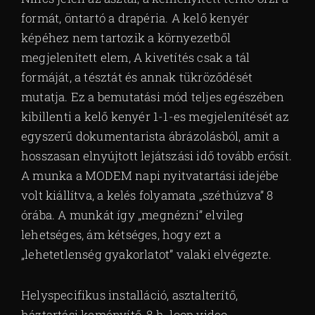
formát, öntartó a drapéria. A kelő kenyér
képéhez nem tartozik a környezetből
megjelenített elem, A kivetítés csak a tál
formáját, a tésztát és annak tükröződését
mutatja. Ez a bemutatási mód teljes egészében
kibillenti a kelő kenyér 1-1-es megjelenítését az
egyszerű dokumentarista ábrázolásból, amit a
hosszasan elnyújtott lejátszási idő tovább erősít.
A munka a MODEM napi nyitvatartási idejébe
volt kiállítva, a kelés folyamata „széthúzva” 8
órába. A munkát így „megnézni” elvileg
lehetséges, ám kétséges, hogy ezt a
„lehetetlenség gyakorlatot” valaki elvégezte.
Helyspecifikus installáció, asztalterítő,
háztartási keményítő, 8 h. loop video.