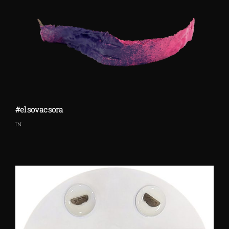
#elsovacsora
IN