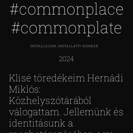
#commonplace
#commonplate
INSTALLÁCIÓK, INSTALLATÍV MUNKÁK
2024
Klisé töredékeim Hernádi
Miklós:
Közhelyszótárából
válogattam. Jellemünk és
identitásunk a