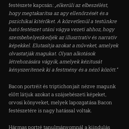
festészete kapcsán:
„elkerüli az elbeszélést,
hogy megtakarítsa az agy ellenőrzését és a
pszichikai kitérőket. A közvetlenül a testünkre
ható festészet utáni vágya vezeti ahhoz, hogy
szembehelyezkedjék az illusztratív és narratív
képekkel. Elutasítja azokat a műveket, amelyek
olvastatják magukat. Olyan alkotások
létrehozására vágyik, amelyek kézitusát
kényszerítenek ki a festmény és a néző között.”
Bacon portréit és triptichonjait nézve magunk
előtt látjuk azokat a szájsebészeti képeket,
orvosi könyveket, melyek lapozgatása Bacon
festészetére is nagy hatással voltak.
Hármas portré tanulmányomnál a kiindulás