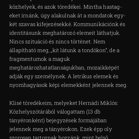
közhelyek, és azok töredékei. Mintha hastag-
eket írnánk, úgy alakulnak át a mondatok egy-
két szavas kifejezésekké. Kommunikációnk és
identitásunk meghatározó elemeit láthatjuk.
Nincs szituáció és nincs történet. Nem
állapítható meg, „kit látunk a tondókon”, de a
fragmentumok a maguk
meghatározhatatlanságukban, mozaikképét
adják egy személynek. A letrikus elemek és
nyomhagyások képi elemekként jelennek meg.
Klisé töredékeim, melyeket Hernádi Miklós:
Közhelyszótárából válogattam (13 db
tányéronként) bejegyzések formájában
jelennek meg a tányérokon. Ezek épp oly
szorosan tartoznak hozzánk, mint belső