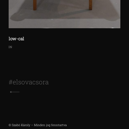
low-cal
IN
Bejegyzés
#elsovacsora
navigáció
© Szabó Károly – Minden jog fenntartva