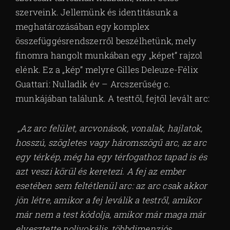
szerveink. Jellemünk és identitásunk a
meghatározásában egy komplex
összefüggésrendszerről beszélhetünk, mely
finomra hangolt munkában egy „képet” rajzol
elénk. Ez a „kép” melyre Gilles Deleuze-Félix
Guattari: Nulladik év – Arcszerűség c.
munkájában találunk. A testtől, fejtől levált arc:
„Az arc felület, arcvonások, vonalak, hajlatok,
hosszú, szögletes vagy háromszögű arc, az arc
egy térkép, még ha egy térfogathoz tapad is és
azt veszi körül és keretezi. A fej az ember
esetében sem feltétlenül arc: az arc csak akkor
jön létre, amikor a fej leválik a testről, amikor
már nem a test kódolja, amikor már maga már
elvesztette polivokális, többdimenziós