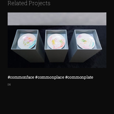
Related Projects
#commonface #commonplace #commonplate
IN