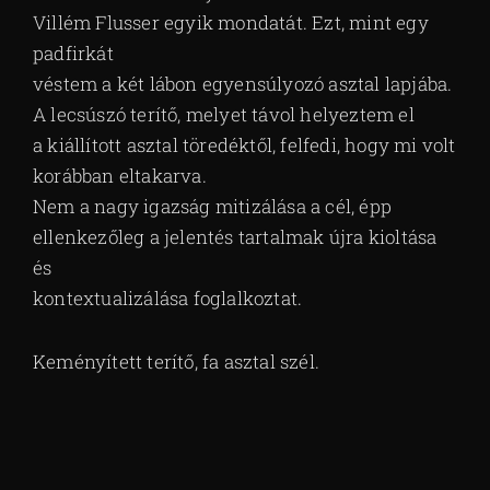
Villém Flusser egyik mondatát. Ezt, mint egy
padfirkát
véstem a két lábon egyensúlyozó asztal lapjába.
A lecsúszó terítő, melyet távol helyeztem el
a kiállított asztal töredéktől, felfedi, hogy mi volt
korábban eltakarva.
Nem a nagy igazság mitizálása a cél, épp
ellenkezőleg a jelentés tartalmak újra kioltása
és
kontextualizálása foglalkoztat.
Keményített terítő, fa asztal szél.