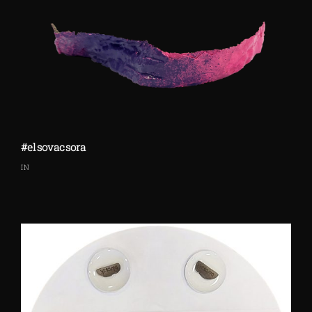
#elsovacsora
IN