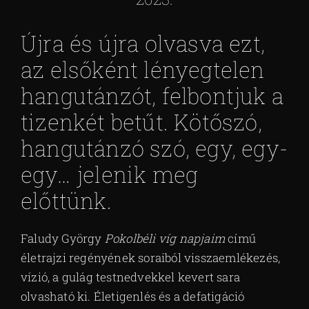
Újra és újra olvasva ezt,
az elsőként lényegtelen
hangutánzót, felbontjuk a
tizenkét betűt. Kötőszó,
hangutánzó szó, egy, egy-
egy… jelenik meg
előttünk.
Faludy György
Pokolbéli víg napjaim
című
életrajzi regényének soraiból visszaemlékezés,
vízió, a gulág testnedvekkel kevert sara
olvasható ki. Életigenlés és a defatigáció