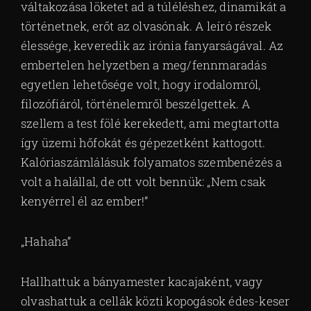
váltakozása löketet ad a túléléshez, dinamikát a
történetnek, erőt az olvasónak. A leíró részek
élessége, keveredik az irónia fanyarságával. Az
embertelen helyzetben a meg/fennmaradás
egyetlen lehetősége volt, hogy irodalomról,
filozófiáról, történelemről beszélgettek. A
szellem a test fölé kerekedett, ami megtartotta
így üzemi hőfokát és gépezetként kattogott.
Kalóriaszámlálásuk folyamatos szembenézés a
volt a halállal, de ott volt bennük: „Nem csak
kenyérrel él az ember!”
„Hahaha”
Hallhattuk a bányamester kacajaként, vagy
olvashattuk a cellák közti kopogások édes-keser