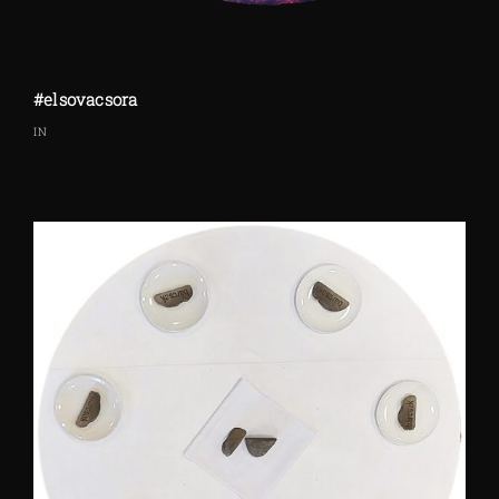
#elsovacsora
IN