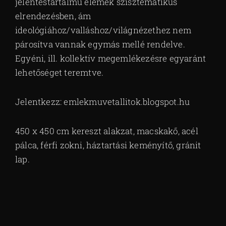
jelentéstartalmú elemek szisztematikus
elrendezésben, ám
ideológiához/valláshoz/világnézethez nem
párosítva vannak egymás mellé rendelve.
Egyéni, ill. kollektív megemlékezésre egyaránt
lehetőséget teremtve.
Jelentkezz: emlekmuvetallitok.blogspot.hu
450 x 450 cm kereszt alakzat, macskakő, acél
pálca, férfi zokni, háztartási keményítő, gránit
lap.