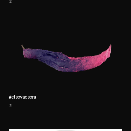
IN
#elsovacsora
IN